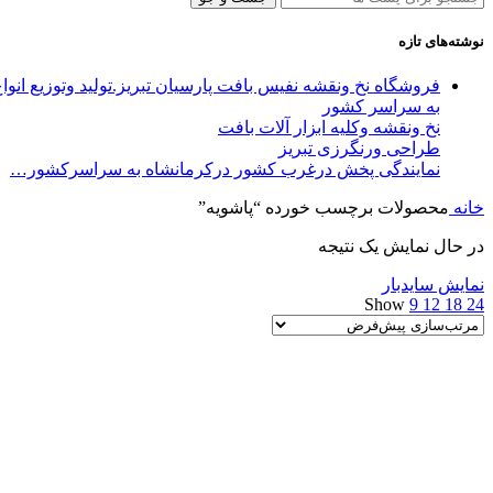
نوشته‌های تازه
فروشگاه نخ ونقشه نفیس بافت پارسیان تبریز.تولید وتوزیع ان
به سراسر کشور
نخ ونقشه وکلیه ابزار آلات بافت
طراحی ورنگرزی تبریز
نمایندگی پخش درغرب کشور درکرمانشاه به سراسرکشور…
خانه
محصولات برچسب خورده “پاشویه”
در حال نمایش یک نتیجه
نمایش سایدبار
Show
9
12
18
24