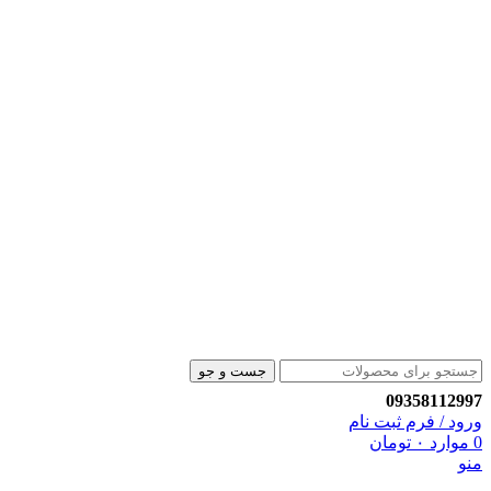
جست و جو
09358112997
ورود / فرم ثبت نام
0
موارد
۰
تومان
منو