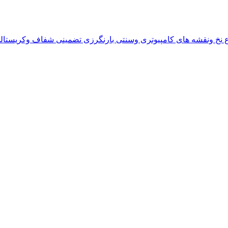
واع نخ ونقشه های کامپیوتری وسنتی بارنگرزی تضمینی شفاف وکریستال