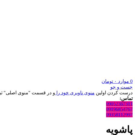
0
موارد
۰
تومان
جست و جو
درست کردن اولین
منوی ناوبری خود را
و در قسمت "منوی اصلی" ثبت
تماس:
09052367311
09196854767
09358112997
پاشویه