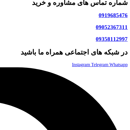
شماره تماس های مشاوره و خرید
0919685476
09052367311
09358112997
در شبکه های اجتماعی همراه ما باشید
Instagram
Telegram
Whatsapp