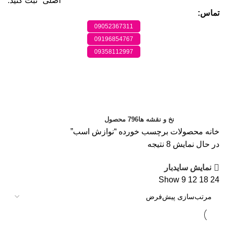
اصلی" ثبت کنید.
تماس:
09052367311
09196854767
09358112997
نوازش اسب
دسته بندی ها
نخ و نقشه ها
796 محصول
خانه
محصولات برچسب خورده “نوازش اسب”
در حال نمایش 8 نتیجه
نمایش سایدبار
Show
9
12
18
24