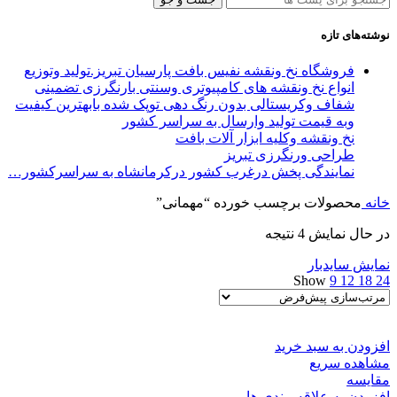
نوشته‌های تازه
فروشگاه نخ ونقشه نفیس بافت پارسیان تبریز.تولید وتوزیع
انواع نخ ونقشه های کامپیوتری وسنتی بارنگرزی تضمینی
شفاف وکریستالی بدون رنگ دهی توپک شده بابهترین کیفیت
وبه قیمت تولید وارسال به سراسر کشور
نخ ونقشه وکلیه ابزار آلات بافت
طراحی ورنگرزی تبریز
نمایندگی پخش درغرب کشور درکرمانشاه به سراسرکشور…
خانه
محصولات برچسب خورده “مهمانی”
در حال نمایش 4 نتیجه
نمایش سایدبار
Show
9
12
18
24
افزودن به سبد خرید
مشاهده سریع
مقایسه
افزودن به علاقه مندی ها