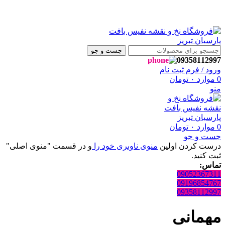
سلام ، به فروشگاه نفیس بافت پارسیان تبریز خوش آمدید🌼
سلام ، به فروشگاه نفیس بافت پارسیان تبریز خوش آمدید🌼
جست و جو
09358112997
ورود / فرم ثبت نام
0
موارد
۰
تومان
منو
0
موارد
۰
تومان
جست و جو
درست کردن اولین
منوی ناوبری خود را
و در قسمت "منوی اصلی"
ثبت کنید.
تماس:
09052367311
09196854767
09358112997
مهمانی