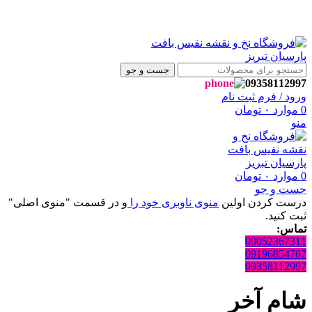
با سلام ، به فروشگاه نفیس بافت پارسیان تبریز خوش آمدید🌼
با سلام ، به فروشگاه نفیس بافت پارسیان تبریز خوش آمدید🌼
جست و جو
09358112997
ورود / فرم ثبت نام
0
موارد
۰
تومان
منو
0
موارد
۰
تومان
جست و جو
درست کردن اولین
منوی ناوبری خود را
و در قسمت "منوی اصلی"
ثبت کنید.
تماس:
09052367311
09196854767
09358112997
شام آخر