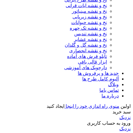
نخ و نقشه ایات قرانی
نخ و نقشه مینیاتور
نخ و نقشه زیرپایی
نخ و نقشه حیوانات
نخ و نقشه تک چهره
نخ و نقشه تندیس
نخ و نقشه عشایر
نخ و نقشه گل و گلدان
نخ و نقشه انحصاری
تابلو فرش های آماده
ابزار قالی بافی
دارچوبک های آموزشی
جدید ها و پرفروش ها
آلبوم کامل طرح ها
وبلاگ
تماس باما
درباره ما
اولین
منوی راه اندازی خود را اینجا
ایجاد کنید
سبد خرید
نزدیک
ورود به حساب کاربری
نزدیک