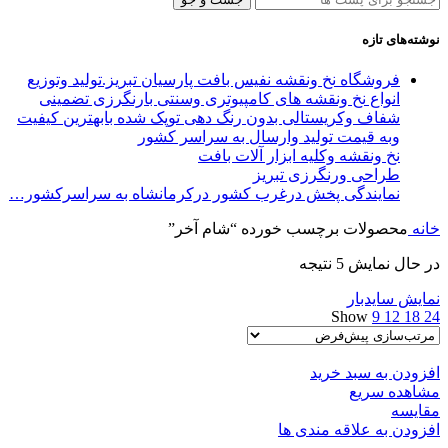
نوشته‌های تازه
فروشگاه نخ ونقشه نفیس بافت پارسیان تبریز.تولید وتوزیع
انواع نخ ونقشه های کامپیوتری وسنتی بارنگرزی تضمینی
شفاف وکریستالی بدون رنگ دهی توپک شده بابهترین کیفیت
وبه قیمت تولید وارسال به سراسر کشور
نخ ونقشه وکلیه ابزار آلات بافت
طراحی ورنگرزی تبریز
نمایندگی پخش درغرب کشور درکرمانشاه به سراسرکشور…
خانه
محصولات برچسب خورده “شام آخر”
در حال نمایش 5 نتیجه
نمایش سایدبار
Show
9
12
18
24
افزودن به سبد خرید
مشاهده سریع
مقایسه
افزودن به علاقه مندی ها