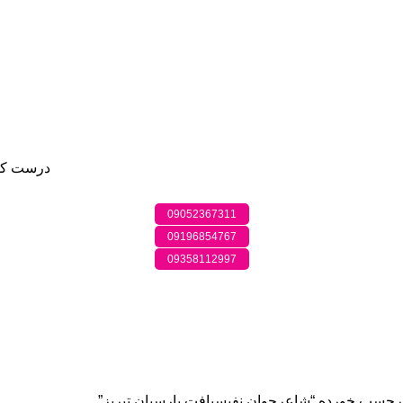
درست کر
09052367311
09196854767
09358112997
چسب خورده “شاعرجوان نفیسبافت پارسیان تبریز”