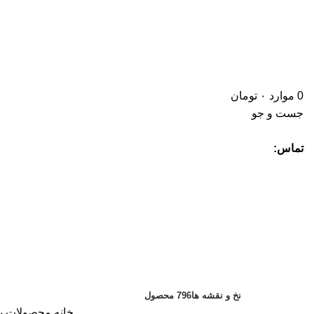
0
موارد
۰
تومان
جست و جو
تماس:
شاعرجوان نفیسبافت پارسیان تبریز
دسته بندی ها
نخ و نقشه ها
796 محصول
خانه
محصولات بر