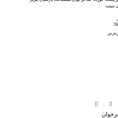
 نتیجه
S