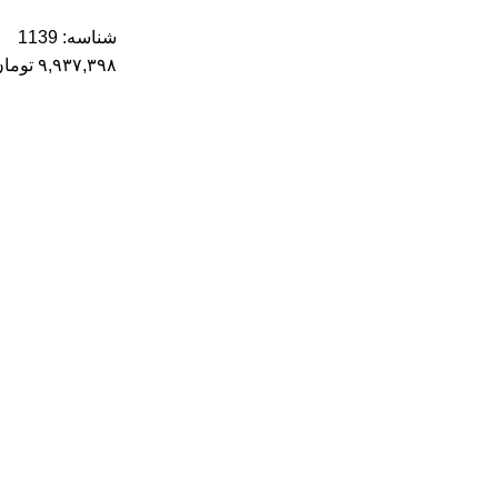
شناسه:
1139
۹,۹۳۷,۳۹۸
توما