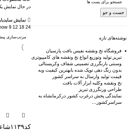
در حال نمایش یک
جست و جو
نمایش سایدبار
how
9
12
18
24
نوشته‌های تازه
فروشگاه نخ ونقشه نفیس بافت پارسیان
تبریز.تولید وتوزیع انواع نخ ونقشه های کامپیوتری
وسنتی بارنگرزی تضمینی شفاف وکریستالی
بدون رنگ دهی توپک شده بابهترین کیفیت وبه
قیمت تولید وارسال به سراسر کشور
نخ ونقشه وکلیه ابزار آلات بافت
طراحی ورنگرزی تبریز
نمایندگی پخش درغرب کشور درکرمانشاه به
سراسرکشور…
کد۱۱۳۹شاعرجوان