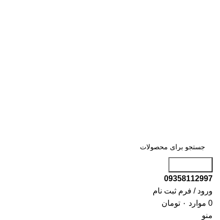
جست و جو
09358112997
ورود / فرم ثبت نام
0
موارد
۰
تومان
منو