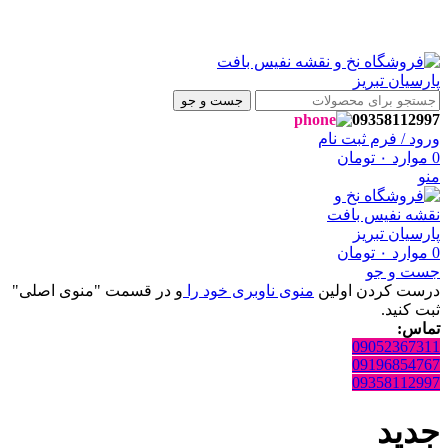
با سلام ، به فروشگاه نفیس بافت پارسیان تبریز خوش آمدید🌼
با سلام ، به فروشگاه نفیس بافت پارسیان تبریز خوش آمدید🌼
جست و جو
09358112997
ورود / فرم ثبت نام
0
موارد
۰
تومان
منو
0
موارد
۰
تومان
جست و جو
درست کردن اولین
منوی ناوبری خود را
و در قسمت "منوی اصلی"
ثبت کنید.
تماس:
09052367311
09196854767
09358112997
جدید