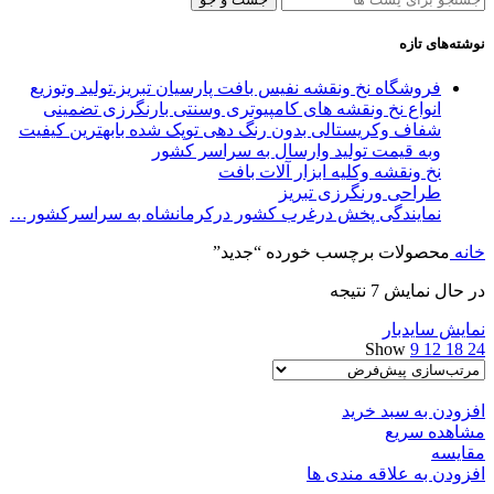
نوشته‌های تازه
فروشگاه نخ ونقشه نفیس بافت پارسیان تبریز.تولید وتوزیع
انواع نخ ونقشه های کامپیوتری وسنتی بارنگرزی تضمینی
شفاف وکریستالی بدون رنگ دهی توپک شده بابهترین کیفیت
وبه قیمت تولید وارسال به سراسر کشور
نخ ونقشه وکلیه ابزار آلات بافت
طراحی ورنگرزی تبریز
نمایندگی پخش درغرب کشور درکرمانشاه به سراسرکشور…
خانه
محصولات برچسب خورده “جدید”
در حال نمایش 7 نتیجه
نمایش سایدبار
Show
9
12
18
24
افزودن به سبد خرید
مشاهده سریع
مقایسه
افزودن به علاقه مندی ها