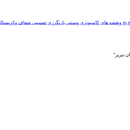
واع نخ ونقشه های کامپیوتری وسنتی بارنگرزی تضمینی شفاف وکریستال
 تبریز”