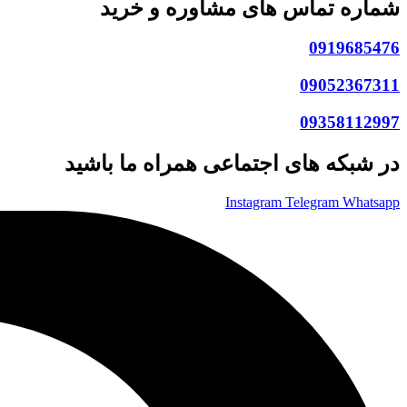
شماره تماس های مشاوره و خرید
0919685476
09052367311
09358112997
در شبکه های اجتماعی همراه ما باشید
Instagram
Telegram
Whatsapp