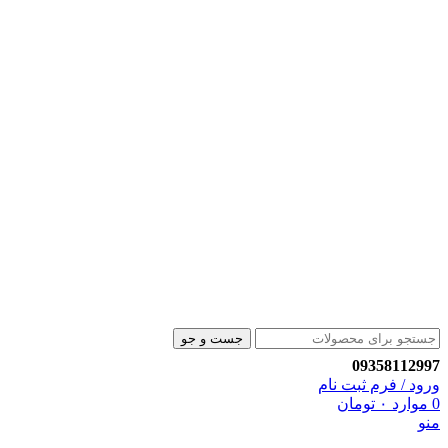
جست و جو
09358112997
ورود / فرم ثبت نام
0
موارد
۰
تومان
منو