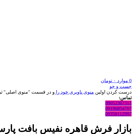
0
موارد
۰
تومان
جست و جو
درست کردن اولین
منوی ناوبری خود را
و در قسمت "منوی اصلی" ثبت
تماس:
09052367311
09196854767
09358112997
بازار فرش قاهره نفیس بافت پارسی