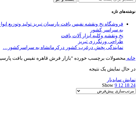
نوشته‌های تازه
فروشگاه نخ ونقشه نفیس بافت پارسیان تبریز.تولید وتوزیع ان
به سراسر کشور
نخ ونقشه وکلیه ابزار آلات بافت
طراحی ورنگرزی تبریز
نمایندگی پخش درغرب کشور درکرمانشاه به سراسرکشور…
خانه
محصولات برچسب خورده “بازار فرش قاهره نفیس بافت پارسیان
در حال نمایش یک نتیجه
نمایش سایدبار
Show
9
12
18
24