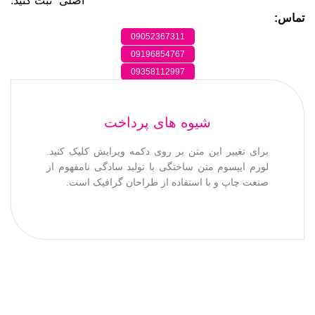
اصلی" ثبت کنید.
تماس:
09052367311
09196854767
09358112997
شیوه های پرداخت
برای تغییر این متن بر روی دکمه ویرایش کلیک کنید.
لورم ایپسوم متن ساختگی با تولید سادگی نامفهوم از
صنعت چاپ و با استفاده از طراحان گرافیک است.