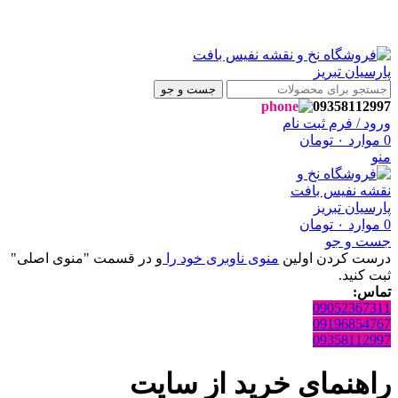
جست و جو
09358112997
ورود / فرم ثبت نام
0
موارد
۰
تومان
منو
0
موارد
۰
تومان
جست و جو
درست کردن اولین
منوی ناوبری خود را
و در قسمت "منوی اصلی"
ثبت کنید.
تماس:
09052367311
09196854767
09358112997
راهنمای خرید از سایت